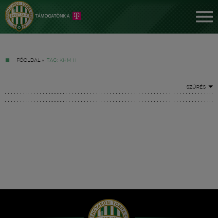
FŐOLDAL
»
TAG: KHM II
SZŰRÉS
Jegyek
FM YouTube +
Hírek