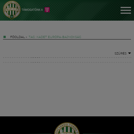
FŐOLDAL
»
TAG: KADET EURÓPA-BAJNOKSÁG
SZŰRÉS
Jegyek
FM YouTube +
Hírek