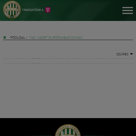
FŐOLDAL
»
TAG: KADET EURÓPA-BAJNOKSÁG
SZŰRÉS
Jegyek
FM YouTube +
Hírek