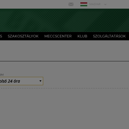
MAGYAR
S
SZAKOSZTÁLYOK
MECCSCENTER
KLUB
SZOLGÁLTATÁSOK
UM
olsó 24 óra