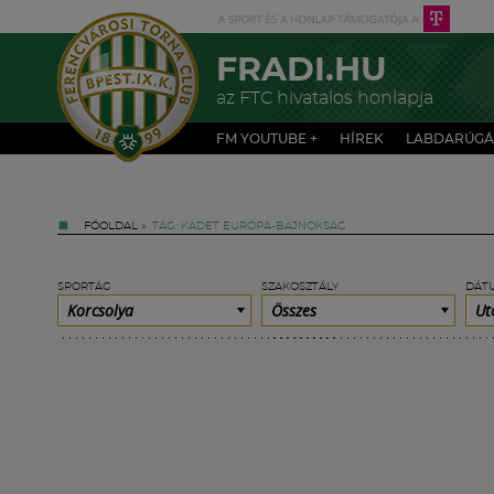
FRADI.HU
az FTC hivatalos honlapja
FM YOUTUBE +
HÍREK
LABDARÚGÁ
FŐOLDAL
»
TAG: KADET EURÓPA-BAJNOKSÁG
SPORTÁG
SZAKOSZTÁLY
DÁT
Korcsolya
Összes
Ut