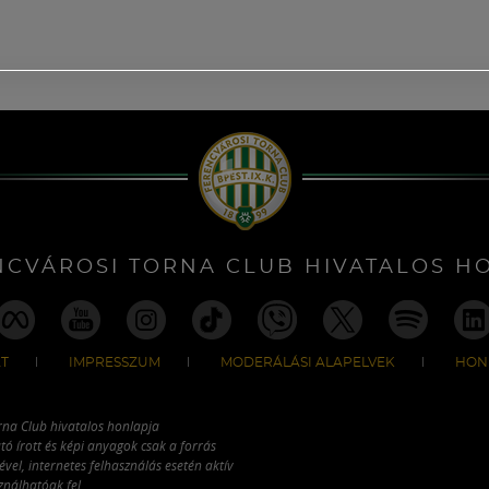
NCVÁROSI TORNA CLUB HIVATALOS H
T
IMPRESSZUM
MODERÁLÁSI ALAPELVEK
HON
rna Club hivatalos honlapja
tó írott és képi anyagok csak a forrás
vel, internetes felhasználás esetén aktív
ználhatóak fel.