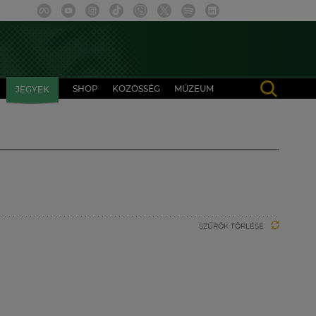
SHOP
KÖZÖSSÉG
MÚZEUM
JEGYEK
SZŰRŐK TÖRLÉSE