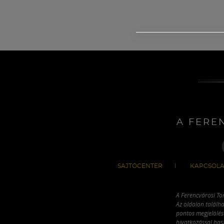
A FERE
SAJTÓCENTER
KAPCSOLA
A Ferencvárosi To
Az oldalon találha
pontos megjelölésé
hivatkozással has