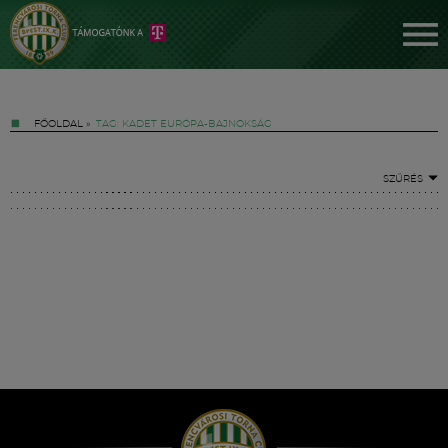
FŐOLDAL
»
TAG: KADET EURÓPA-BAJNOKSÁG
SZŰRÉS
Jegyek
FM YouTube +
Hírek