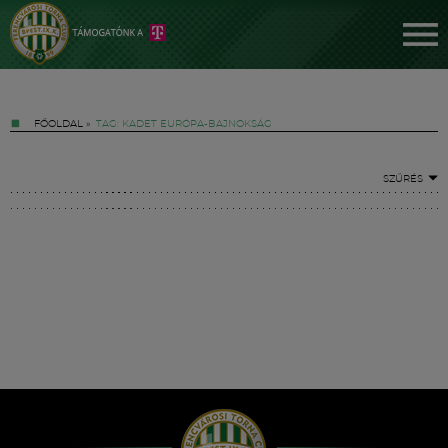
FŐOLDAL
»
TAG: KADET EURÓPA-BAJNOKSÁG
SZŰRÉS
Jegyek
FM YouTube +
Hírek