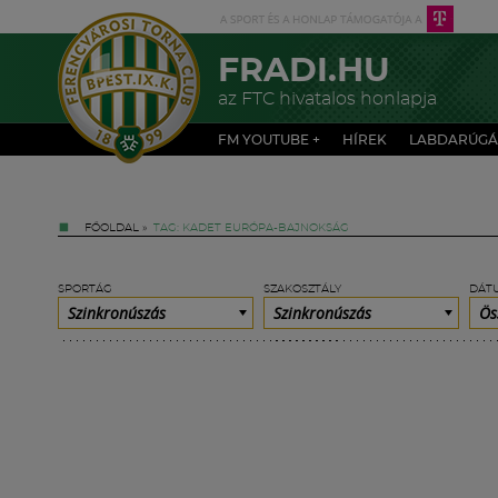
FRADI.HU
az FTC hivatalos honlapja
FM YOUTUBE +
HÍREK
LABDARÚGÁ
FŐOLDAL
»
TAG: KADET EURÓPA-BAJNOKSÁG
SPORTÁG
SZAKOSZTÁLY
DÁT
Szinkronúszás
Szinkronúszás
Ös