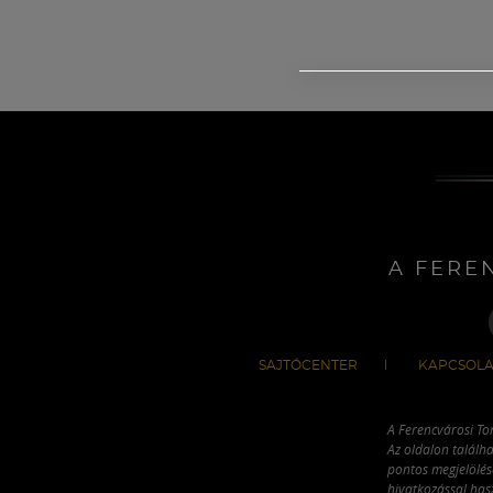
A FERE
SAJTÓCENTER
KAPCSOLA
A Ferencvárosi To
Az oldalon találha
pontos megjelölésé
hivatkozással has