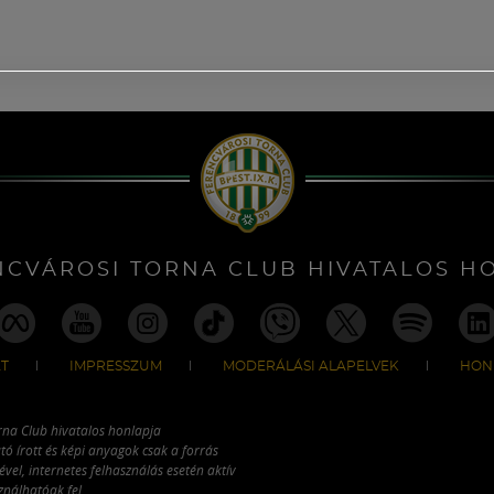
NCVÁROSI TORNA CLUB HIVATALOS H
T
IMPRESSZUM
MODERÁLÁSI ALAPELVEK
HON
rna Club hivatalos honlapja
tó írott és képi anyagok csak a forrás
vel, internetes felhasználás esetén aktív
ználhatóak fel.