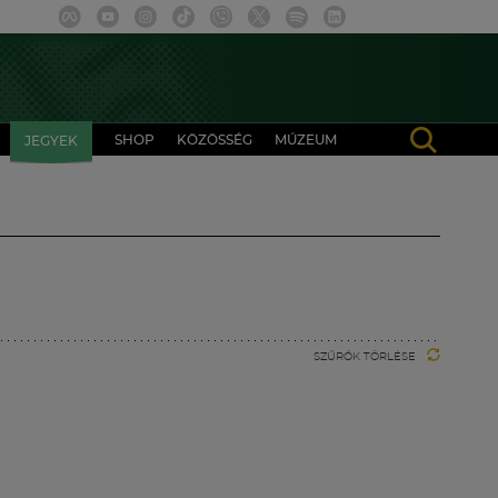
SHOP
KÖZÖSSÉG
MÚZEUM
JEGYEK
SZŰRŐK TÖRLÉSE