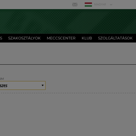
MAGYAR
S
SZAKOSZTÁLYOK
MECCSCENTER
KLUB
SZOLGÁLTATÁSOK
UM
szes