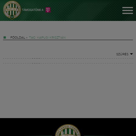
FŐOLDAL
»
TAG: KAPUSI KRISZTIÁN
SZŰRÉS
Jegyek
FM YouTube +
Hírek