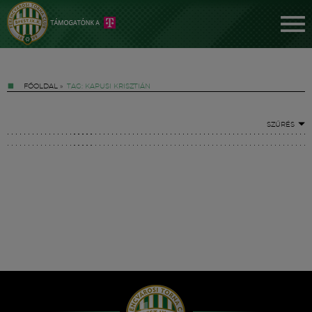
FŐOLDAL
»
TAG: KAPUSI KRISZTIÁN
SZŰRÉS
Jegyek
FM YouTube +
Hírek