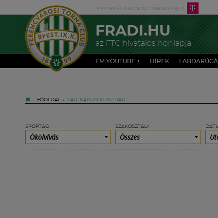
FRADI.HU
az FTC hivatalos honlapja
FM YOUTUBE +
HÍREK
LABDARÚGÁ
FŐOLDAL
»
TAG: KAPUSI KRISZTIÁN
SPORTÁG
SZAKOSZTÁLY
DÁT
Ökölvívás
Összes
Ut