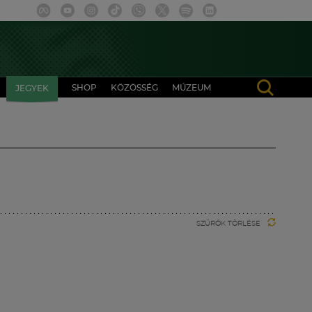
SHOP
KÖZÖSSÉG
MÚZEUM
JEGYEK
SZŰRŐK TÖRLÉSE