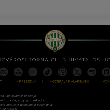
NCVÁROSI TORNA CLUB HIVATALOS H
T
IMPRESSZUM
MODERÁLÁSI ALAPELVEK
HON
rna Club hivatalos honlapja
tó írott és képi anyagok csak a forrás
vel, internetes felhasználás esetén aktív
ználhatóak fel.