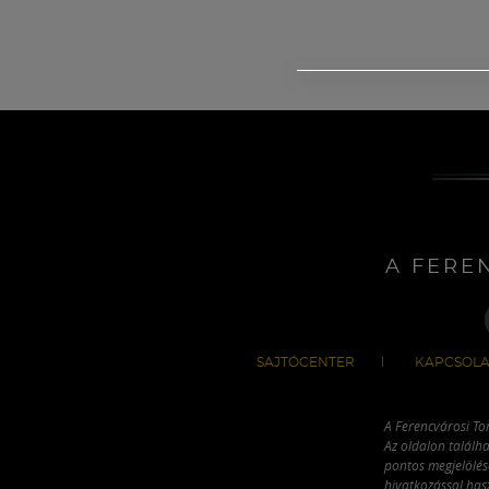
A FERE
SAJTÓCENTER
KAPCSOLA
A Ferencvárosi To
Az oldalon találha
pontos megjelölésé
hivatkozással has