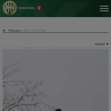
FŐOLDAL
»
TAG: KAZI TAMÁS
SZŰRÉS
Jegyek
FM YouTube +
Hírek