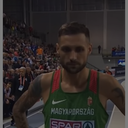
Múzeum
English