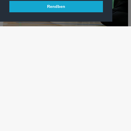
Rendben
LABDARÚGÁS
GÓLKIRÁLY-JELÖLTÜNK ÚGY VÉDETT, MINT MÉG SOHA!
Az FTC három sportolója egy különleges labdajátékot
próbálhatott ki – VIDEÓ!
TÖBB