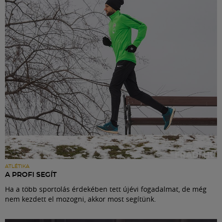
Labdarúgás
Szakosztályok
Meccscenter
Klub
Szolgáltatások
Shop
ATLÉTIKA
A PROFI SEGÍT
Ha a több sportolás érdekében tett újévi fogadalmat, de még
Közösség
nem kezdett el mozogni, akkor most segítünk.