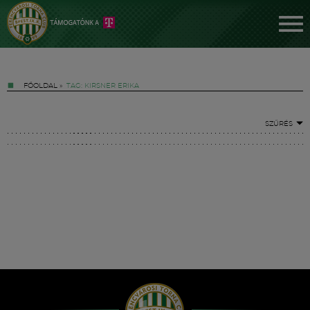
FŐOLDAL
»
TAG: KIRSNER ERIKA
SZŰRÉS
Jegyek
FM YouTube +
Hírek