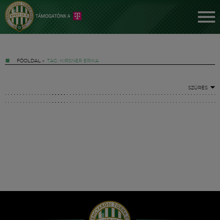
FŐOLDAL
»
TAG: KIRSNER ERIKA
SZŰRÉS
Jegyek
FM YouTube +
Hírek