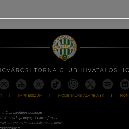
NCVÁROSI TORNA CLUB HIVATALOS H
T
IMPRESSZUM
MODERÁLÁSI ALAPELVEK
HON
rna Club hivatalos honlapja
tó írott és képi anyagok csak a forrás
vel, internetes felhasználás esetén aktív
ználhatóak fel.