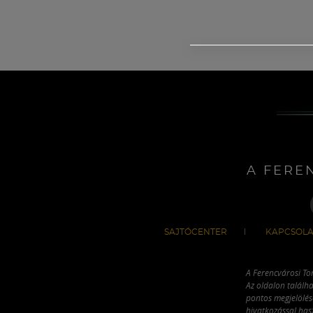
A FERE
SAJTÓCENTER
KAPCSOLA
A Ferencvárosi To
Az oldalon találha
pontos megjelölésé
hivatkozással has