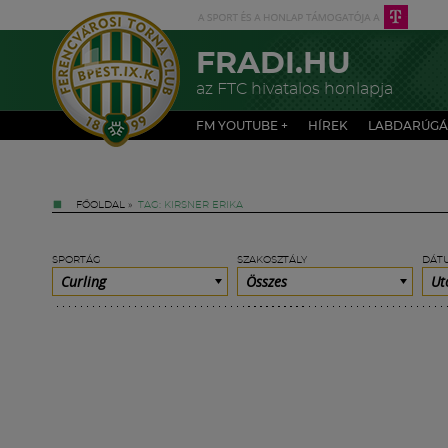
FRADI.HU
az FTC hivatalos honlapja
FM YOUTUBE +
HÍREK
LABDARÚGÁ
FŐOLDAL
»
TAG: KIRSNER ERIKA
SPORTÁG
SZAKOSZTÁLY
DÁT
Curling
Összes
Ut