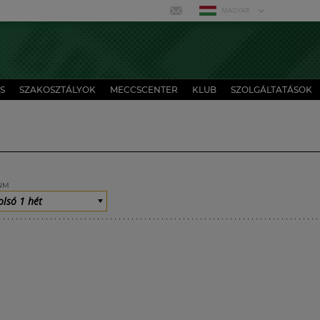
MAGYAR
S
SZAKOSZTÁLYOK
MECCSCENTER
KLUB
SZOLGÁLTATÁSOK
UM
olsó 1 hét