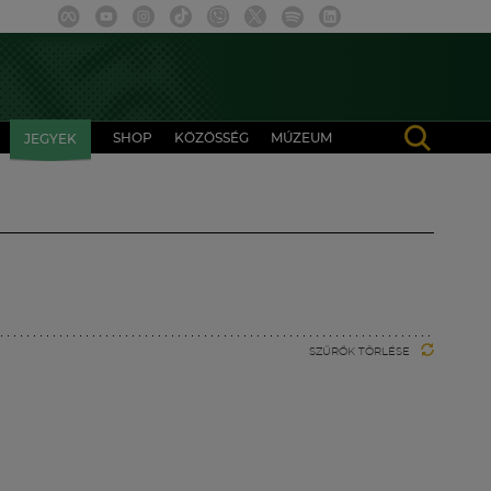
SHOP
KÖZÖSSÉG
MÚZEUM
JEGYEK
SZŰRŐK TÖRLÉSE