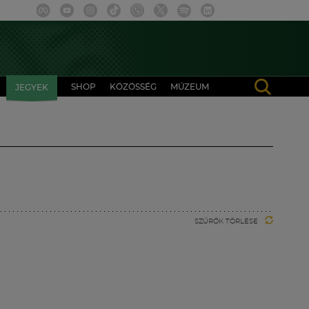
SHOP
KÖZÖSSÉG
MÚZEUM
JEGYEK
SZŰRŐK TÖRLÉSE