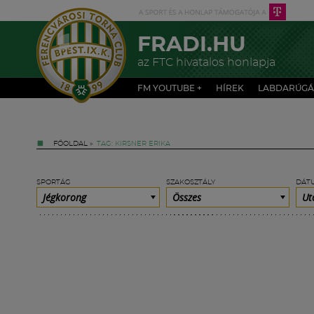
FRADI.HU
az FTC hivatalos honlapja
FM YOUTUBE +
HÍREK
LABDARÚGÁ
FŐOLDAL
»
TAG: KIRSNER ERIKA
SPORTÁG
SZAKOSZTÁLY
DÁT
Jégkorong
Összes
Ut