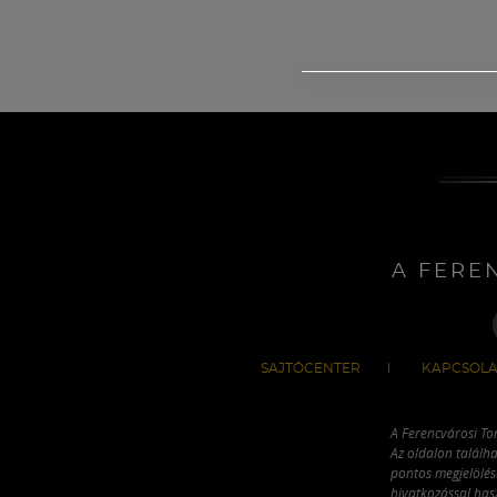
A FERE
SAJTÓCENTER
KAPCSOLA
A Ferencvárosi To
Az oldalon találha
pontos megjelölésé
hivatkozással has