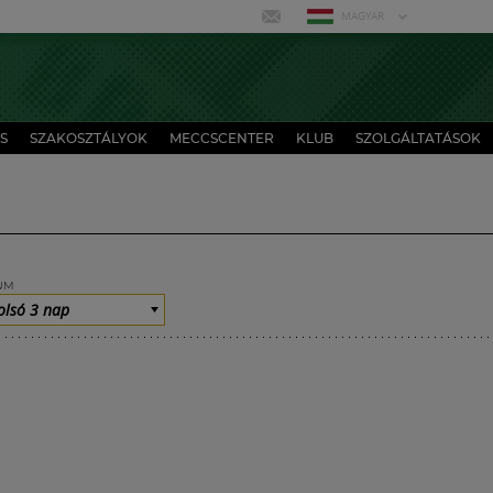
MAGYAR
S
SZAKOSZTÁLYOK
MECCSCENTER
KLUB
SZOLGÁLTATÁSOK
UM
olsó 3 nap