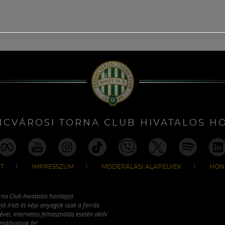
NCVÁROSI TORNA CLUB HIVATALOS H
T
IMPRESSZUM
MODERÁLÁSI ALAPELVEK
HON
rna Club hivatalos honlapja
tó írott és képi anyagok csak a forrás
vel, internetes felhasználás esetén aktív
ználhatóak fel.