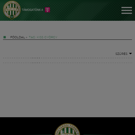
FŐOLDAL
»
TAG: KISS GYÖRGY
SZŰRÉS
Jegyek
FM YouTube +
Hírek