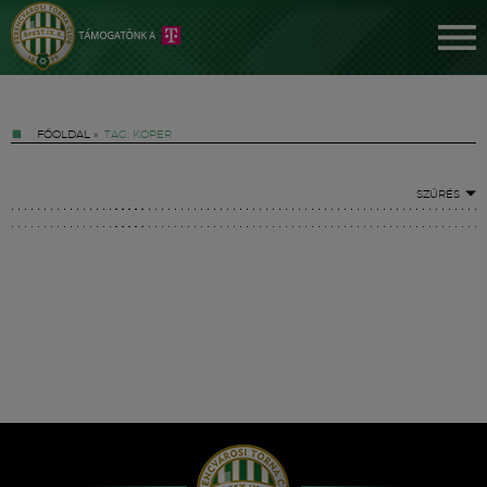
FŐOLDAL
»
TAG: KOPER
SZŰRÉS
Jegyek
FM YouTube +
Hírek