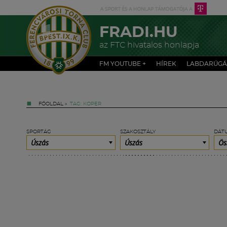
FRADI.HU
az FTC hivatalos honlapja
FM YOUTUBE +
HÍREK
LABDARÚGÁ
FŐOLDAL
»
TAG: KOPER
SPORTÁG
SZAKOSZTÁLY
DÁT
Úszás
Úszás
Ös