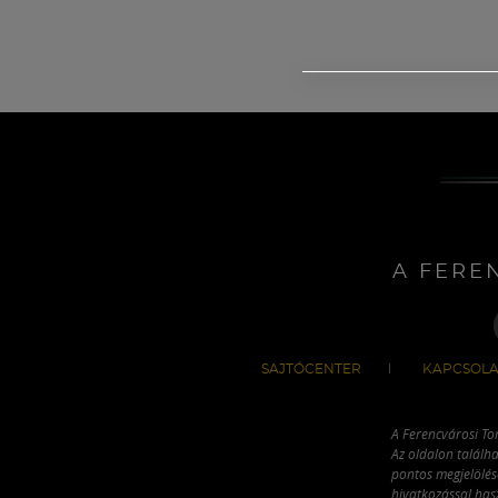
A FERE
SAJTÓCENTER
KAPCSOLA
A Ferencvárosi To
Az oldalon találha
pontos megjelölésé
hivatkozással has