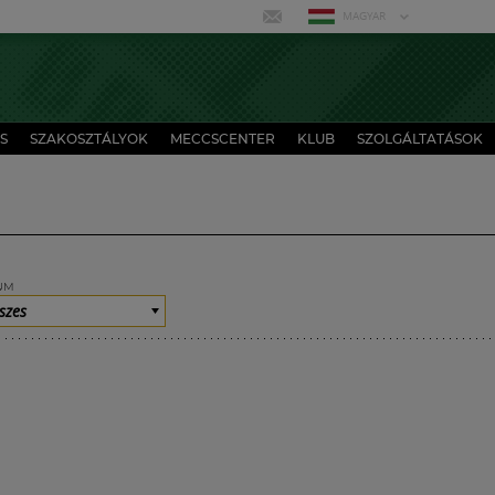
MAGYAR
S
SZAKOSZTÁLYOK
MECCSCENTER
KLUB
SZOLGÁLTATÁSOK
UM
szes