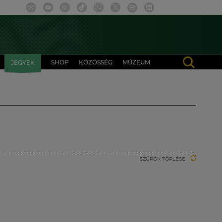
SHOP
KÖZÖSSÉG
MÚZEUM
JEGYEK
SZŰRŐK TÖRLÉSE