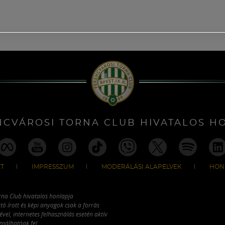
NCVÁROSI TORNA CLUB HIVATALOS H
T
IMPRESSZUM
MODERÁLÁSI ALAPELVEK
HON
rna Club hivatalos honlapja
tó írott és képi anyagok csak a forrás
vel, internetes felhasználás esetén aktív
ználhatóak fel.