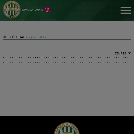
FŐOLDAL
»
TAG: KOPER
SZŰRÉS
Jegyek
FM YouTube +
Hírek