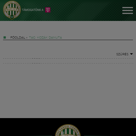
FŐOLDAL
»
TAG: KOZÁK DANUTA
SZŰRÉS
Jegyek
FM YouTube +
Hírek