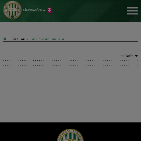
FŐOLDAL
»
TAG: KOZÁK DANUTA
SZŰRÉS
Jegyek
FM YouTube +
Hírek