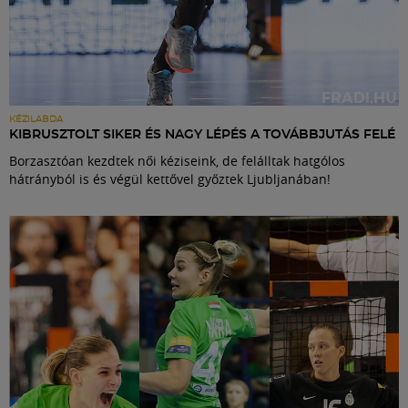
KÉZILABDA
KIBRUSZTOLT SIKER ÉS NAGY LÉPÉS A TOVÁBBJUTÁS FELÉ
Borzasztóan kezdtek női kéziseink, de felálltak hatgólos
hátrányból is és végül kettővel győztek Ljubljanában!