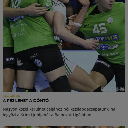
Labdarúgás
Szakosztályok
Meccscenter
Klub
Szolgáltatások
Shop
KÉZILABDA
A FEJ LEHET A DÖNTŐ
Nagyon közel kerülhet céljához női kézilabdacsapatunk, ha
Közösség
legyőzi a Krim Ljubljanát a Bajnokok Ligájában.