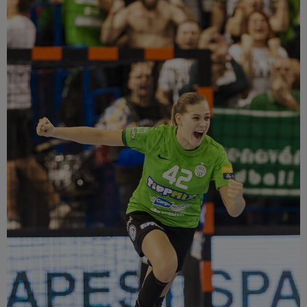
Múzeum
English