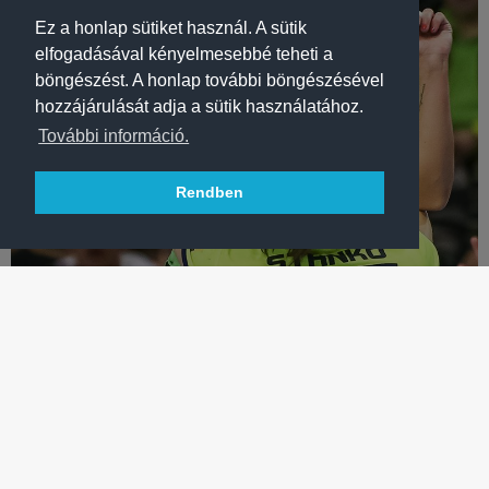
Ez a honlap sütiket használ. A sütik
elfogadásával kényelmesebbé teheti a
böngészést. A honlap további böngészésével
hozzájárulását adja a sütik használatához.
További információ.
Rendben
KÉZILABDA
„NEM AZ A CSAPAT VAGYUNK, AMELYIK SZÁMOLGATNI
SZOKOTT!”