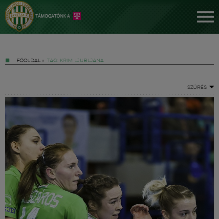
FŐOLDAL
»
TAG: KRIM LJUBLJANA
SZŰRÉS
Jegyek
FM YouTube +
Hírek