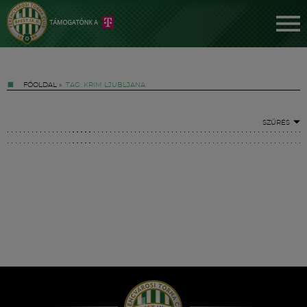
FŐOLDAL
»
TAG: KRIM LJUBLJANA
SZŰRÉS
Jegyek
FM YouTube +
Hírek