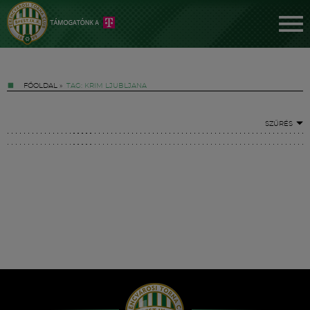
FŐOLDAL
»
TAG: KRIM LJUBLJANA
SZŰRÉS
Jegyek
FM YouTube +
Hírek