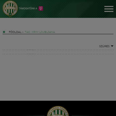
FŐOLDAL
»
TAG: KRIM LJUBLJANA
SZŰRÉS
Jegyek
FM YouTube +
Hírek