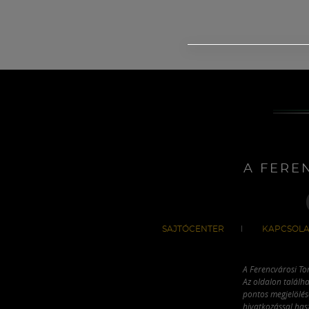
A FERE
SAJTÓCENTER
KAPCSOLA
A Ferencvárosi To
Az oldalon találha
pontos megjelölésé
hivatkozással has