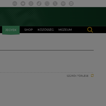
SHOP
KÖZÖSSÉG
MÚZEUM
JEGYEK
SZŰRŐK TÖRLÉSE