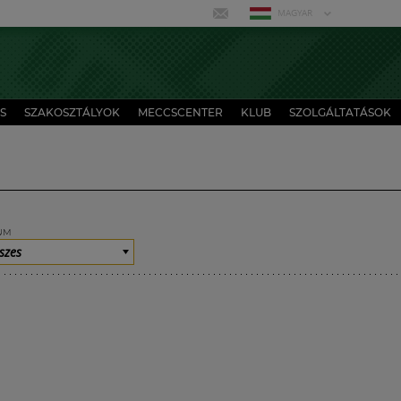
MAGYAR
S
SZAKOSZTÁLYOK
MECCSCENTER
KLUB
SZOLGÁLTATÁSOK
UM
szes