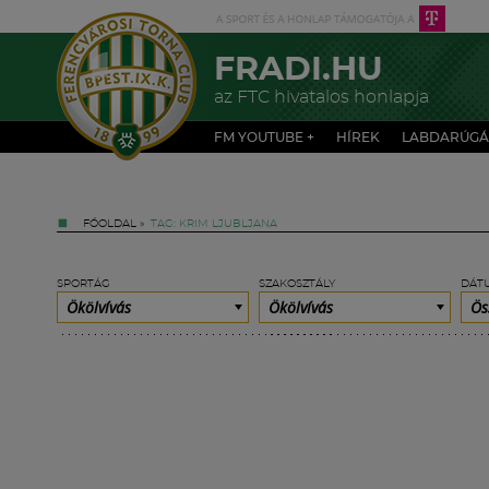
FRADI.HU
az FTC hivatalos honlapja
FM YOUTUBE +
HÍREK
LABDARÚGÁ
FŐOLDAL
»
TAG: KRIM LJUBLJANA
SPORTÁG
SZAKOSZTÁLY
DÁT
Ökölvívás
Ökölvívás
Ös