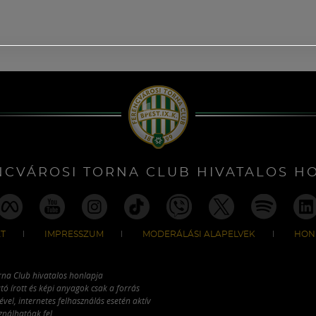
NCVÁROSI TORNA CLUB HIVATALOS H
T
IMPRESSZUM
MODERÁLÁSI ALAPELVEK
HON
rna Club hivatalos honlapja
tó írott és képi anyagok csak a forrás
vel, internetes felhasználás esetén aktív
ználhatóak fel.