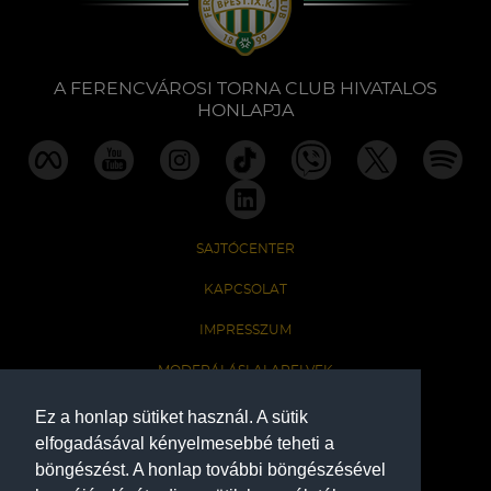
Labdarúgás
Szakosztályok
A FERENCVÁROSI TORNA CLUB HIVATALOS
HONLAPJA
Meccscenter
Klub
SAJTÓCENTER
Szolgáltatások
KAPCSOLAT
IMPRESSZUM
Shop
MODERÁLÁSI ALAPELVEK
HONLAP ADATKEZELÉSI TÁJÉKOZTATÓ
Ez a honlap sütiket használ. A sütik
Közösség
elfogadásával kényelmesebbé teheti a
böngészést. A honlap további böngészésével
A Ferencvárosi Torna Club hivatalos honlapja