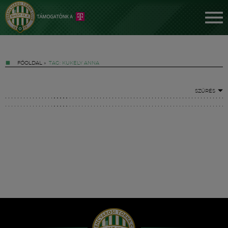
FŐOLDAL
»
TAG: KUKELY ANNA
SZŰRÉS
Jegyek
FM YouTube +
Hírek