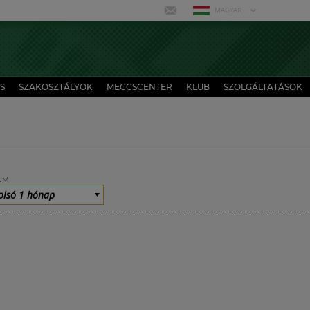
MAGYAR
S
SZAKOSZTÁLYOK
MECCSCENTER
KLUB
SZOLGÁLTATÁSOK
UM
olsó 1 hónap