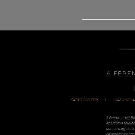
A FERE
SAJTÓCENTER
KAPCSOLA
A Ferencvárosi To
Az oldalon találha
pontos megjelölésé
hivatkozással has