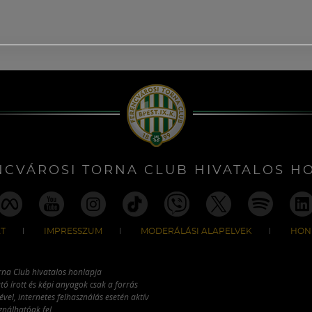
NCVÁROSI TORNA CLUB HIVATALOS H
T
IMPRESSZUM
MODERÁLÁSI ALAPELVEK
HON
rna Club hivatalos honlapja
tó írott és képi anyagok csak a forrás
vel, internetes felhasználás esetén aktív
ználhatóak fel.