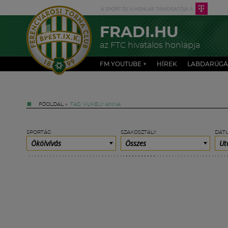
FRADI.HU
az FTC hivatalos honlapja
FM YOUTUBE +
HÍREK
LABDARÚGÁ
FŐOLDAL
»
TAG: KUKELY ANNA
SPORTÁG
SZAKOSZTÁLY
DÁT
Ökölvívás
Összes
Ut