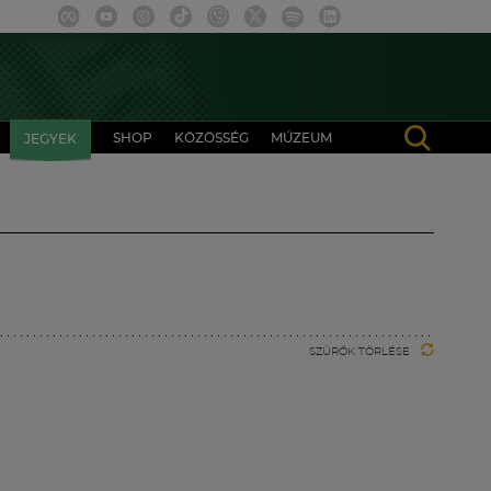
SHOP
KÖZÖSSÉG
MÚZEUM
JEGYEK
SZŰRŐK TÖRLÉSE