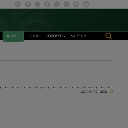
SHOP
KÖZÖSSÉG
MÚZEUM
JEGYEK
SZŰRŐK TÖRLÉSE