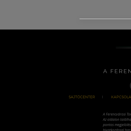
A FERE
SAJTÓCENTER
KAPCSOLA
A Ferencvárosi To
Az oldalon találha
pontos megjelölésé
hivatkozással has