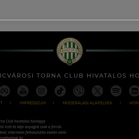
NCVÁROSI TORNA CLUB HIVATALOS H
T
IMPRESSZUM
MODERÁLÁSI ALAPELVEK
HON
rna Club hivatalos honlapja
tó írott és képi anyagok csak a forrás
vel, internetes felhasználás esetén aktív
ználhatóak fel.