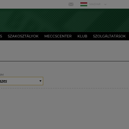
MAGYAR
S
SZAKOSZTÁLYOK
MECCSCENTER
KLUB
SZOLGÁLTATÁSOK
UM
szes