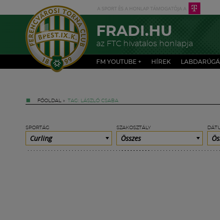
FRADI.HU
az FTC hivatalos honlapja
FM YOUTUBE +
HÍREK
LABDARÚGÁ
FŐOLDAL
»
TAG: LÁSZLÓ CSABA
SPORTÁG
SZAKOSZTÁLY
DÁT
Curling
Összes
Ös