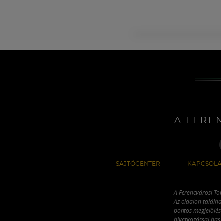
A FERE
SAJTÓCENTER
KAPCSOLA
A Ferencvárosi To
Az oldalon találha
pontos megjelölésé
hivatkozással has