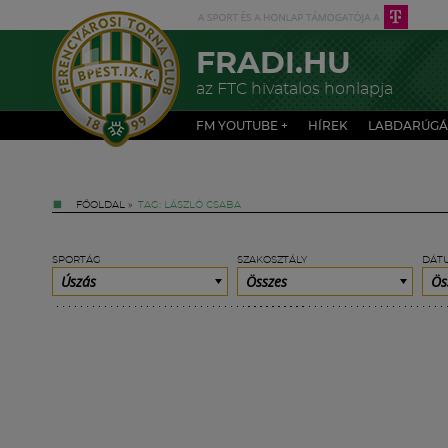
FRADI.HU
az FTC hivatalos honlapja
FM YOUTUBE +
HÍREK
LABDARÚGÁ
FŐOLDAL
»
TAG: LÁSZLÓ CSABA
SPORTÁG
SZAKOSZTÁLY
DÁT
Úszás
Összes
Ös