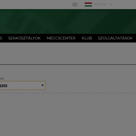
MAGYAR
S
SZAKOSZTÁLYOK
MECCSCENTER
KLUB
SZOLGÁLTATÁSOK
UM
szes