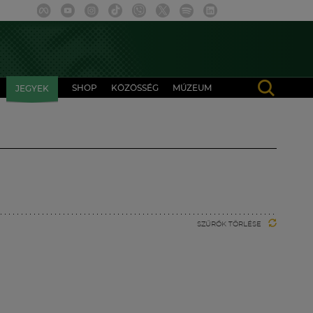
SHOP
KÖZÖSSÉG
MÚZEUM
JEGYEK
SZŰRŐK TÖRLÉSE