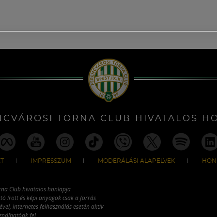
NCVÁROSI TORNA CLUB HIVATALOS H
T
IMPRESSZUM
MODERÁLÁSI ALAPELVEK
HON
rna Club hivatalos honlapja
tó írott és képi anyagok csak a forrás
vel, internetes felhasználás esetén aktív
ználhatóak fel.