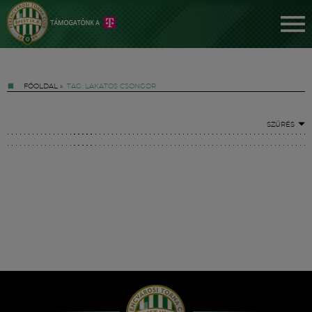
FŐOLDAL
»
TAG: LAKATOS CSONGOR
SZŰRÉS
Jegyek
FM YouTube +
Hírek