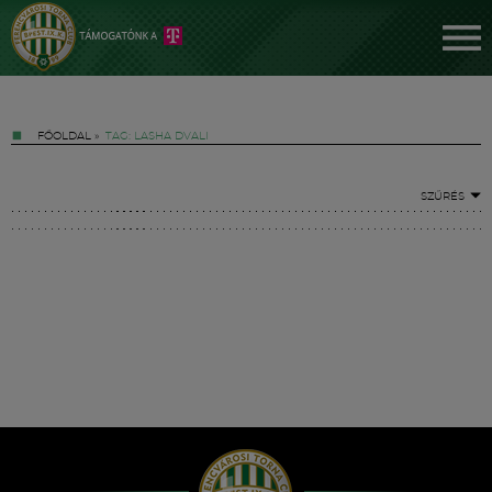
FŐOLDAL
»
TAG: LASHA DVALI
SZŰRÉS
Jegyek
FM YouTube +
Hírek