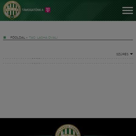
FŐOLDAL
»
TAG: LASHA DVALI
SZŰRÉS
Jegyek
FM YouTube +
Hírek