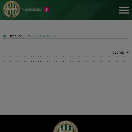
FŐOLDAL
»
TAG: LASHA DVALI
SZŰRÉS
Jegyek
FM YouTube +
Hírek