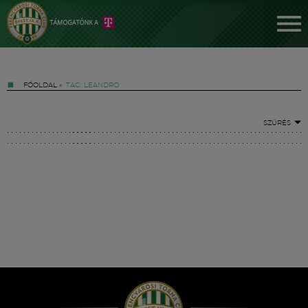
FŐOLDAL
»
TAG: LEANDRO
SZŰRÉS
Jegyek
FM YouTube +
Hírek