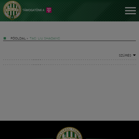
FŐOLDAL
»
TAG: LIU SHAOANG
SZŰRÉS
Jegyek
FM YouTube +
Hírek