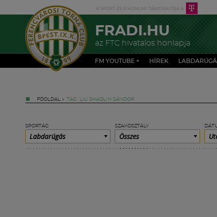
FRADI.HU
az FTC hivatalos honlapja
FM YOUTUBE +
HÍREK
LABDARÚGÁ
FŐOLDAL
»
TAG: LIU SHAOLIN SÁNDOR
SPORTÁG
SZAKOSZTÁLY
DÁT
Labdarúgás
Összes
Ut