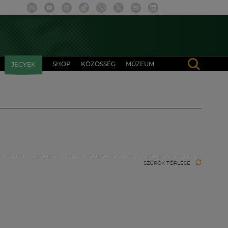
SHOP
KÖZÖSSÉG
MÚZEUM
JEGYEK
SZŰRŐK TÖRLÉSE