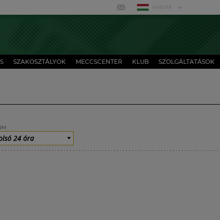
MAGYAR
S
SZAKOSZTÁLYOK
MECCSCENTER
KLUB
SZOLGÁLTATÁSOK
UM
olsó 24 óra