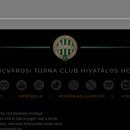
NCVÁROSI TORNA CLUB HIVATALOS H
T
IMPRESSZUM
MODERÁLÁSI ALAPELVEK
HON
rna Club hivatalos honlapja
tó írott és képi anyagok csak a forrás
vel, internetes felhasználás esetén aktív
ználhatóak fel.