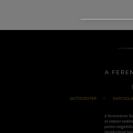
A FERE
SAJTÓCENTER
KAPCSOLA
A Ferencvárosi To
Az oldalon találha
pontos megjelölésé
hivatkozással has