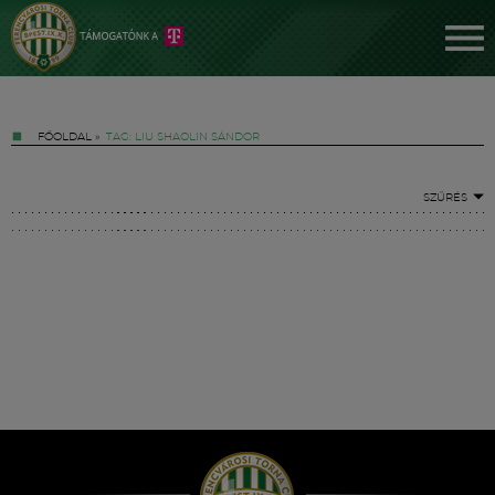
FŐOLDAL
»
TAG: LIU SHAOLIN SÁNDOR
SZŰRÉS
Jegyek
FM YouTube +
Hírek