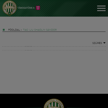
FŐOLDAL
»
TAG: LIU SHAOLIN SÁNDOR
SZŰRÉS
Jegyek
FM YouTube +
Hírek