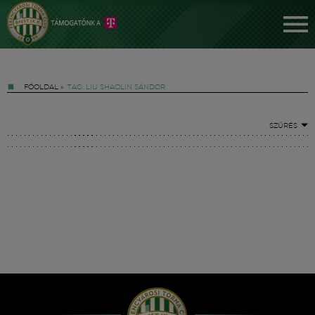
FŐOLDAL
»
TAG: LIU SHAOLIN SÁNDOR
SZŰRÉS
Jegyek
FM YouTube +
Hírek