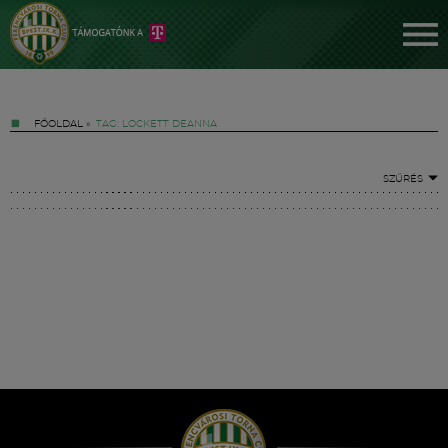
FŐOLDAL
»
TAG: LOCKETT DEANNA
SZŰRÉS
Jegyek
FM YouTube +
Hírek