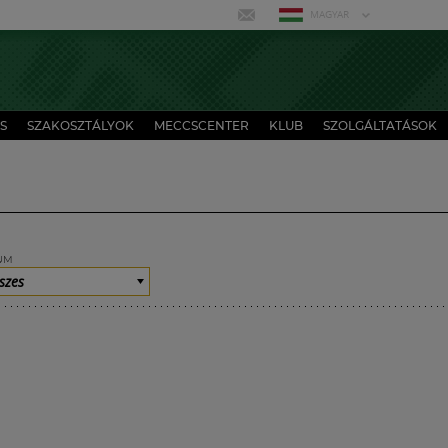
MAGYAR
S
SZAKOSZTÁLYOK
MECCSCENTER
KLUB
SZOLGÁLTATÁSOK
UM
szes