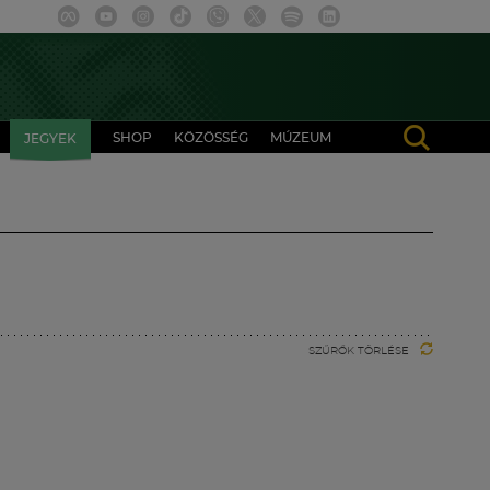
SHOP
KÖZÖSSÉG
MÚZEUM
JEGYEK
SZŰRŐK TÖRLÉSE