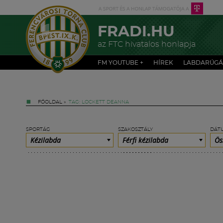
FRADI.HU
az FTC hivatalos honlapja
FM YOUTUBE +
HÍREK
LABDARÚGÁ
FŐOLDAL
»
TAG: LOCKETT DEANNA
SPORTÁG
SZAKOSZTÁLY
DÁT
Kézilabda
Férfi kézilabda
Ös