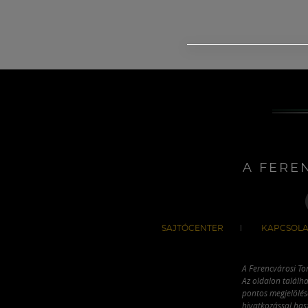
A FERE
SAJTÓCENTER
KAPCSOLA
A Ferencvárosi To
Az oldalon találha
pontos megjelölésé
hivatkozással has