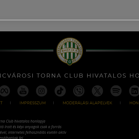
NCVÁROSI TORNA CLUB HIVATALOS H
T
IMPRESSZUM
MODERÁLÁSI ALAPELVEK
HON
rna Club hivatalos honlapja
tó írott és képi anyagok csak a forrás
vel, internetes felhasználás esetén aktív
ználhatóak fel.