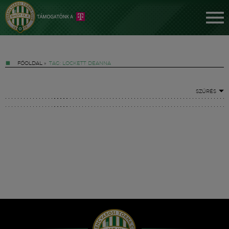
FŐOLDAL
»
TAG: LOCKETT DEANNA
SZŰRÉS
Jegyek
FM YouTube +
Hírek