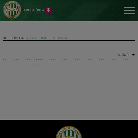
FŐOLDAL
»
TAG: LOCKETT DEANNA
SZŰRÉS
Jegyek
FM YouTube +
Hírek