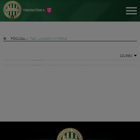
FŐOLDAL
»
TAG: LUKÁCS VIKTÓRIA
SZŰRÉS
Jegyek
FM YouTube +
Hírek