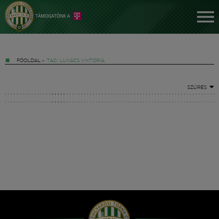
FŐOLDAL
»
TAG: LUKÁCS VIKTÓRIA
SZŰRÉS
Jegyek
FM YouTube +
Hírek