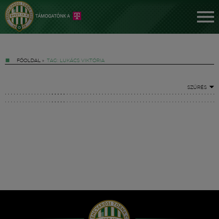
FŐOLDAL
»
TAG: LUKÁCS VIKTÓRIA
SZŰRÉS
Jegyek
FM YouTube +
Hírek