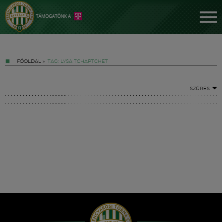
FŐOLDAL
»
TAG: LYSA TCHAPTCHET
SZŰRÉS
Jegyek
FM YouTube +
Hírek