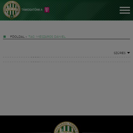
FŐOLDAL
»
TAG: MÉSZÁROS DÁNIEL
SZŰRÉS
Jegyek
FM YouTube +
Hírek