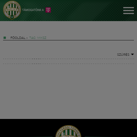
FŐOLDAL
»
TAG: MKSZ
SZŰRÉS
Jegyek
FM YouTube +
Hírek